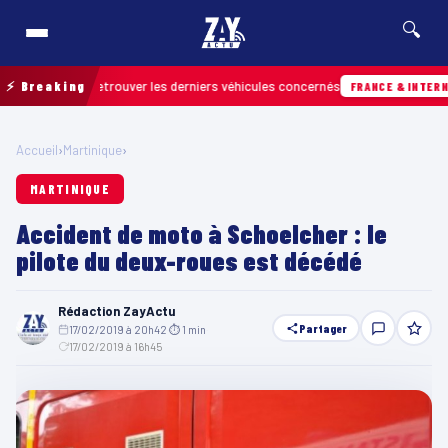
🔍
ain pour retrouver les derniers véhicules concernés
⚡ Breaking
FRANCE & INTERNATION
Accueil
›
Martinique
›
MARTINIQUE
Accident de moto à Schoelcher : le
pilote du deux-roues est décédé
Rédaction ZayActu
Partager
17/02/2019 à 20h42
·
⏱ 1 min
·
17/02/2019 à 16h45