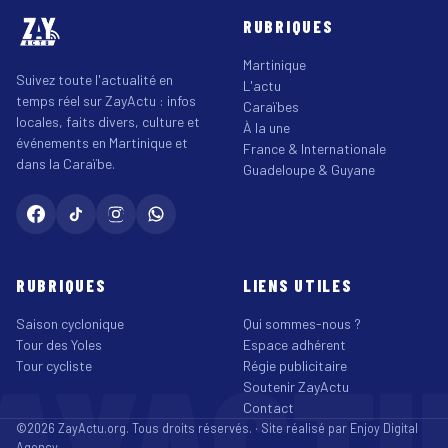
RUBRIQUES
Martinique
Suivez toute l'actualité en
L'actu
temps réel sur ZayActu : infos
Caraïbes
locales, faits divers, culture et
À la une
événements en Martinique et
France & Internationale
dans la Caraïbe.
Guadeloupe & Guyane
RUBRIQUES
LIENS UTILES
Saison cyclonique
Qui sommes-nous ?
Tour des Yoles
Espace adhérent
AYACT
Tour cycliste
Régie publicitaire
Soutenir ZayActu
Contact
©2026 ZayActu.org. Tous droits réservés. · Site réalisé par
Enjoy Digital
Agency