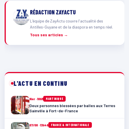
RÉDACTION ZAYACTU
L'équipe de ZayActu couvre l'actualité des
Antilles-Guyane et de la diaspora en temps réel.
Tous ses articles →
L'ACTU EN CONTINU
Hier · 10h11
MARTINIQUE
Deux personnes blessées par balles aux Terres
Sainville à Fort-de-France
07/08 · 13h46
FRANCE & INTERNATIONALE