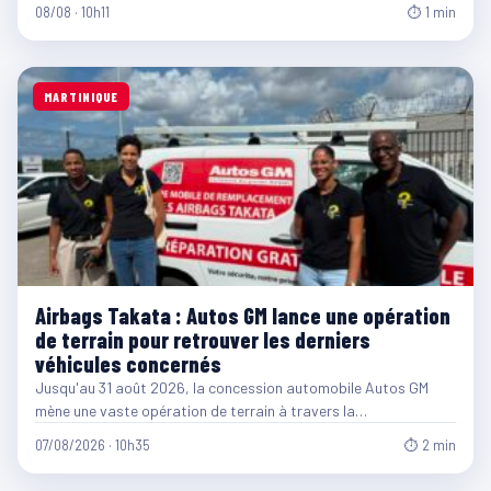
08/08 · 10h11
⏱ 1 min
MARTINIQUE
Airbags Takata : Autos GM lance une opération
de terrain pour retrouver les derniers
véhicules concernés
Jusqu'au 31 août 2026, la concession automobile Autos GM
mène une vaste opération de terrain à travers la…
07/08/2026 · 10h35
⏱ 2 min