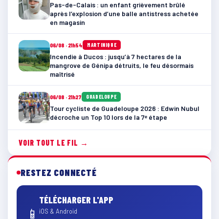
Pas-de-Calais : un enfant grièvement brûlé
après l’explosion d’une balle antistress achetée
en magasin
06/08 · 21h54
MARTINIQUE
Incendie à Ducos : jusqu’à 7 hectares de la
mangrove de Génipa détruits, le feu désormais
maîtrisé
06/08 · 21h27
GUADELOUPE
Tour cycliste de Guadeloupe 2026 : Edwin Nubul
décroche un Top 10 lors de la 7ᵉ étape
VOIR TOUT LE FIL →
RESTEZ CONNECTÉ
TÉLÉCHARGER L'APP
📱
iOS & Android