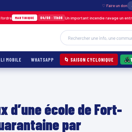
♡ Faire un don
Un important incendie ravage un entrepôt de SO
04/08 · 11h06
INIQUE
LI MOBILE
WHATSAPP
🌀 SAISON CYCLONIQUE
x d’une école de Fort-
uarantaine par