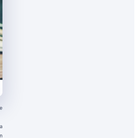
ée
 a
En