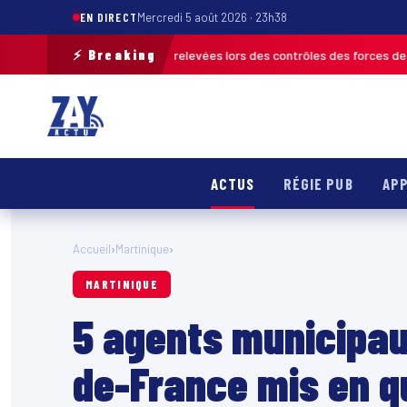
EN DIRECT
Mercredi 5 août 2026 · 23h38
⚡ Breaking
de 120 infractions relevées lors des contrôles des forces de l’ordre
MART
ACTUS
RÉGIE PUB
APP
Accueil
›
Martinique
›
MARTINIQUE
5 agents municipau
de-France mis en q