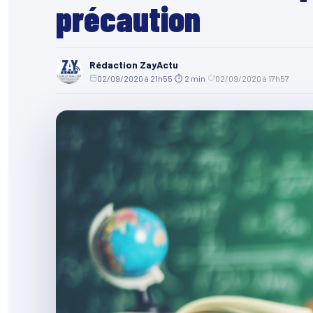
précaution
Rédaction ZayActu
02/09/2020 à 21h55
·
⏱ 2 min
·
02/09/2020 à 17h57