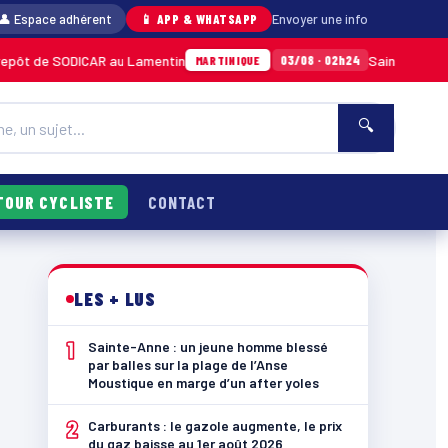
👤 Espace adhérent
📱 APP & WHATSAPP
Envoyer une info
DICAR au Lamentin
Sainte-Anne : un jeune ho
03/08 · 02h24
MARTINIQUE
🔍
TOUR CYCLISTE
CONTACT
LES + LUS
1
Sainte-Anne : un jeune homme blessé
par balles sur la plage de l’Anse
Moustique en marge d’un after yoles
2
Carburants : le gazole augmente, le prix
du gaz baisse au 1er août 2026