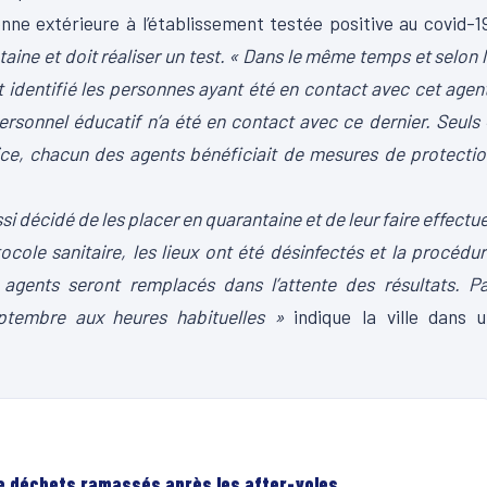
ne extérieure à l’établissement testée positive au covid-1
ine et doit réaliser un test. « Dans le même temps et selon 
t identifié les personnes ayant été en contact avec cet agen
rsonnel éducatif n’a été en contact avec ce dernier. Seuls
vice, chacun des agents bénéficiait de mesures de protecti
si décidé de les placer en quarantaine et de leur faire effectu
cole sanitaire, les lieux ont été désinfectés et la procédu
 agents seront remplacés dans l’attente des résultats. P
eptembre aux heures habituelles »
indique la ville dans u
de déchets ramassés après les after-yoles