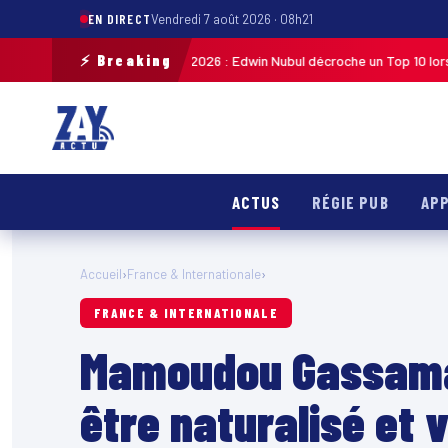
EN DIRECT
Vendredi 7 août 2026 · 08h21
⚡ Breaking
ycliste de Guadeloupe 2026 : Edwin Nubul décroche un Top 10 lors de la 7
ACTUS
RÉGIE PUB
APP
Accueil
›
France & Internationale
›
FRANCE & INTERNATIONALE
Mamoudou Gassama :
être naturalisé et 