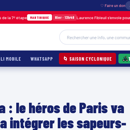
♡ Faire un don
ᵉ étape
Laurence Fibleuil s’envole pour représ
Hier · 13h48
MARTINIQUE
LI MOBILE
WHATSAPP
🌀 SAISON CYCLONIQUE
 le héros de Paris va
va intégrer les sapeurs-