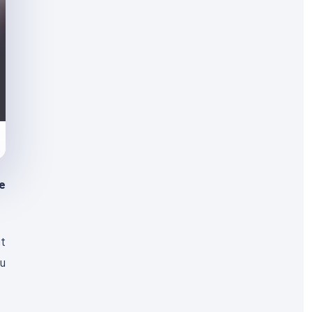
e
it
du