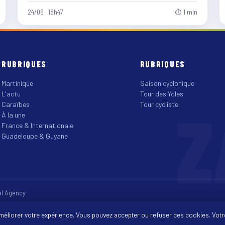
24/06 · 18h47
⏱ 1 min
RUBRIQUES
RUBRIQUES
Martinique
Saison cyclonique
L'actu
Tour des Yoles
Z
Caraïbes
Tour cycliste
À la une
France & Internationale
Guadeloupe & Guyane
tal Agency
améliorer votre expérience. Vous pouvez accepter ou refuser ces cookies. Votr