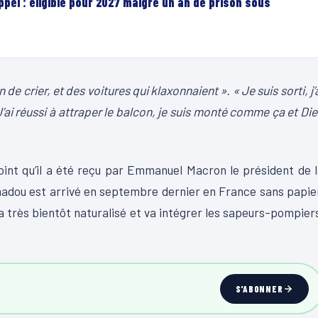
el : éligible pour 2027 malgré un an de prison sous
e crier, et des voitures qui klaxonnaient ». « Je suis sorti, j’
J’ai réussi à attraper le balcon, je suis monté comme ça et Di
point qu’il a été reçu par Emmanuel Macron le président de 
amadou est arrivé en septembre dernier en France sans papie
ra très bientôt naturalisé et va intégrer les sapeurs-pompier
S'ABONNER