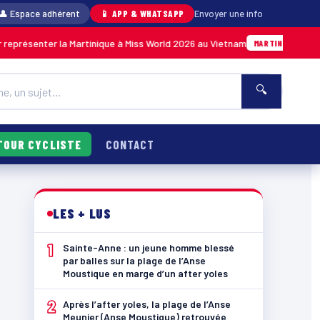
👤 Espace adhérent
📱 APP & WHATSAPP
Envoyer une info
enter la Martinique à Miss World 2026 au Vietnam
05/08 · 14
MARTINIQUE
🔍
TOUR CYCLISTE
CONTACT
LES + LUS
1
Sainte-Anne : un jeune homme blessé
par balles sur la plage de l’Anse
Moustique en marge d’un after yoles
2
Après l’after yoles, la plage de l’Anse
Meunier (Anse Moustique) retrouvée