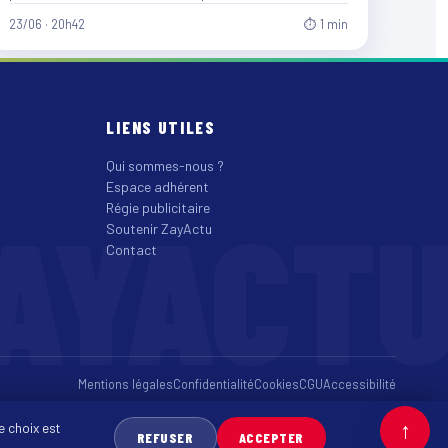
23/06 · 20h42
⏱ 1 min
LIENS UTILES
Qui sommes-nous ?
Espace adhérent
AYACT
Régie publicitaire
Soutenir ZayActu
Contact
Mentions légales
Confidentialité
Cookies
CGU
Accessibilité
↑
e choix est
REFUSER
ACCEPTER