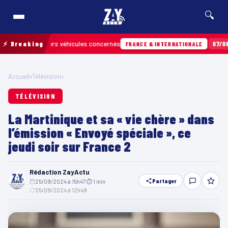
🔍
r les derniers véhicules concernés
⚡ Breaking
07/08 · 13h
FRANCE & INTERNATIONALE
Accueil
›
Télévision
›
TÉLÉVISION
La Martinique et sa « vie chère » dans
l’émission « Envoyé spéciale », ce
jeudi soir sur France 2
Rédaction ZayActu
Partager
25/09/2024 à 15h47
·
⏱ 1 min
·
25/09/2024 à 12h48