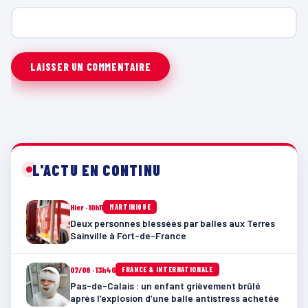
L'ACTU EN CONTINU
Hier · 10h11
MARTINIQUE
Deux personnes blessées par balles aux Terres
Sainville à Fort-de-France
07/08 · 13h46
FRANCE & INTERNATIONALE
Pas-de-Calais : un enfant grièvement brûlé
après l’explosion d’une balle antistress achetée