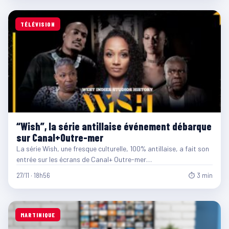
TÉLÉVISION
“Wish”, la série antillaise événement débarque
sur Canal+Outre-mer
La série Wish, une fresque culturelle, 100% antillaise, a fait son
entrée sur les écrans de Canal+ Outre-mer…
27/11 · 18h56
⏱ 3 min
MARTINIQUE