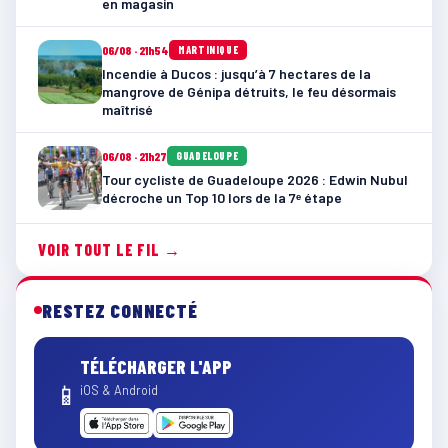
en magasin
06/08 · 21h54
MARTINIQUE
Incendie à Ducos : jusqu’à 7 hectares de la
mangrove de Génipa détruits, le feu désormais
maîtrisé
06/08 · 21h27
GUADELOUPE
Tour cycliste de Guadeloupe 2026 : Edwin Nubul
décroche un Top 10 lors de la 7ᵉ étape
VOIR TOUT LE FIL →
RESTEZ CONNECTÉ
TÉLÉCHARGER L'APP
📱
iOS & Android