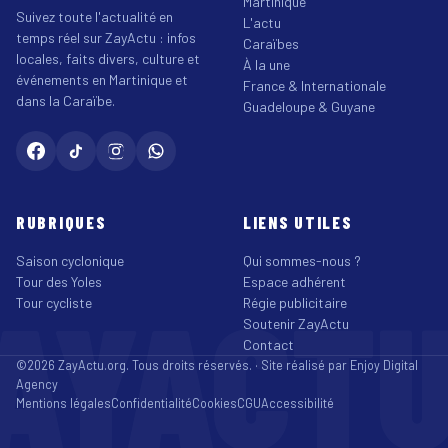
Martinique
Suivez toute l'actualité en
L'actu
temps réel sur ZayActu : infos
Caraïbes
locales, faits divers, culture et
À la une
événements en Martinique et
France & Internationale
dans la Caraïbe.
Guadeloupe & Guyane
RUBRIQUES
LIENS UTILES
Saison cyclonique
Qui sommes-nous ?
Tour des Yoles
Espace adhérent
AYACT
Tour cycliste
Régie publicitaire
Soutenir ZayActu
Contact
©2026 ZayActu.org. Tous droits réservés. · Site réalisé par
Enjoy Digital
Agency
Mentions légales
Confidentialité
Cookies
CGU
Accessibilité