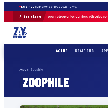
EN DIRECT
Dimanche 9 août 2026 · 07h07
⚡ Breaking
e une opération de terrain pour retrouver les derniers véhicules concern
ACTUS
RÉGIE PUB
APP
Accueil
›
Zoophile
ZOOPHILE