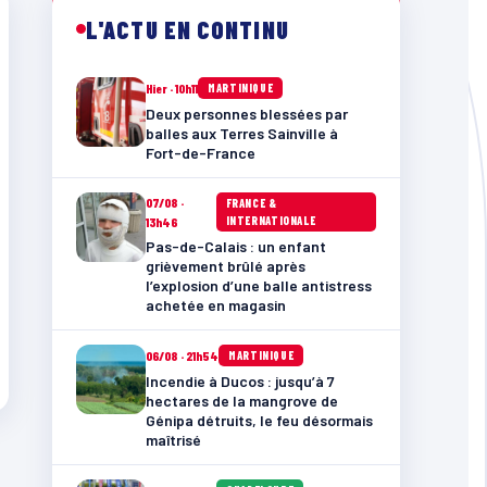
L'ACTU EN CONTINU
Hier · 10h11
MARTINIQUE
Deux personnes blessées par
balles aux Terres Sainville à
Fort-de-France
07/08 ·
FRANCE &
INTERNATIONALE
13h46
Pas-de-Calais : un enfant
grièvement brûlé après
l’explosion d’une balle antistress
achetée en magasin
06/08 · 21h54
MARTINIQUE
Incendie à Ducos : jusqu’à 7
hectares de la mangrove de
Génipa détruits, le feu désormais
maîtrisé