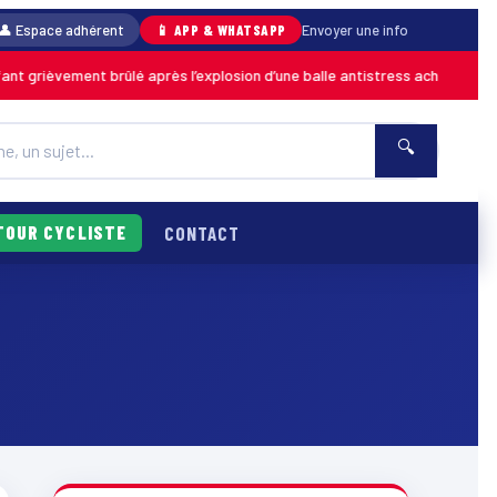
👤 Espace adhérent
📱 APP & WHATSAPP
Envoyer une info
rièvement brûlé après l’explosion d’une balle antistress achetée en maga
🔍
TOUR CYCLISTE
CONTACT