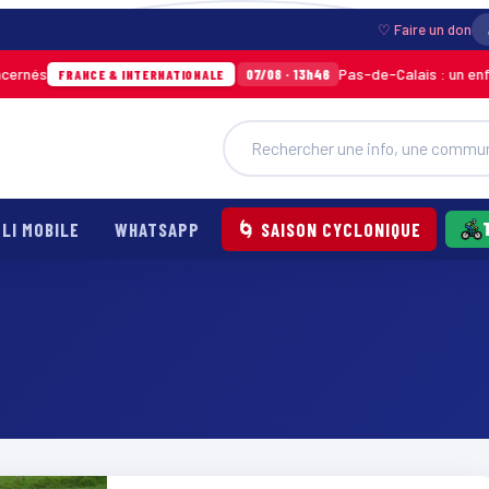
♡ Faire un don
és
Pas-de-Calais : un enfant g
07/08 · 13h46
FRANCE & INTERNATIONALE
LI MOBILE
WHATSAPP
🌀 SAISON CYCLONIQUE