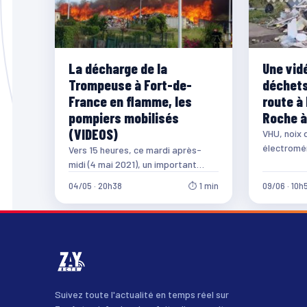
La décharge de la
Une vid
Trompeuse à Fort-de-
déchets
France en flamme, les
route à 
pompiers mobilisés
Roche à
(VIDEOS)
VHU, noix 
électromé
Vers 15 heures, ce mardi après-
déchets s’
midi (4 mai 2021), un important
d’une rout
incendie s’est déclaré dans la
04/05 · 20h38
⏱ 1 min
09/06 · 10h
décharge de…
Suivez toute l'actualité en temps réel sur