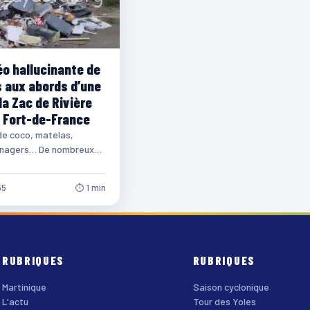
éo hallucinante de
 aux abords d’une
la Zac de Rivière
 Fort-de-France
de coco, matelas,
nagers… De nombreux
empilent aux abords
e à la Zac de…
55
⏱ 1 min
RUBRIQUES
RUBRIQUES
Martinique
Saison cyclonique
L'actu
Tour des Yoles