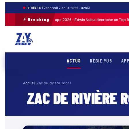
EN DIRECT
Vendredi 7 août 2026 · 02h13
⚡ Breaking
Tour cycliste de Guadeloupe 2026 : Edwin Nubul décroche un Top 10 lor
27
ACTUS
RÉGIE PUB
APP
Accueil
›
Zac de Rivière Roche
ZAC DE RIVIÈRE 