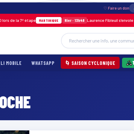
♡ Faire un don
s de la 7ᵉ étape
Laurence Fibleuil s’envole po
Hier · 13h48
MARTINIQUE
LI MOBILE
WHATSAPP
🌀 SAISON CYCLONIQUE
ROCHE