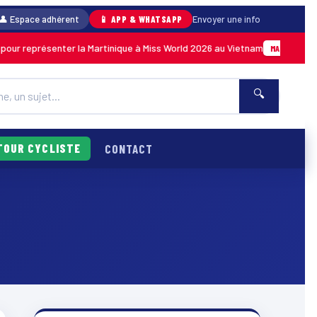
👤 Espace adhérent
📱 APP & WHATSAPP
Envoyer une info
ur représenter la Martinique à Miss World 2026 au Vietnam
0
MARTINIQUE
🔍
TOUR CYCLISTE
CONTACT