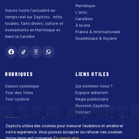
Martinique
Suivez toute l'actualité en
L'actu
temps réel sur ZayActu : infos
Caraïbes
locales, faits divers, culture et
À la une
événements en Martinique et
France & Internationale
dans la Caraïbe.
Guadeloupe & Guyane
RUBRIQUES
LIENS UTILES
Saison cyclonique
Qui sommes-nous ?
AYACT
Tour des Yoles
Espace adhérent
Tour cycliste
Régie publicitaire
Soutenir ZayActu
Contact
©2026 ZayActu.org. Tous droits réservés. · Site réalisé par
Enjoy Digital
Agency
ZayActu utilise des cookies pour mesurer l’audience et améliorer
↑
Mentions légales
Confidentialité
Cookies
CGU
Accessibilité
votre expérience. Vous pouvez accepter ou refuser ces cookies.
Votre choix est conservé.
En savoir plus