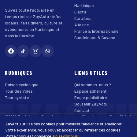
Martinique
Suivez toute l'actualité en
L'actu
temps réel sur ZayActu : infos
Caraïbes
locales, faits divers, culture et
À la une
événements en Martinique et
France & Internationale
dans la Caraïbe.
Guadeloupe & Guyane
RUBRIQUES
LIENS UTILES
Saison cyclonique
Qui sommes-nous ?
AYACT
Tour des Yoles
Espace adhérent
Tour cycliste
Régie publicitaire
Soutenir ZayActu
Contact
©2026 ZayActu.org. Tous droits réservés. · Site réalisé par
Enjoy Digital
Agency
ZayActu utilise des cookies pour mesurer l’audience et améliorer
↑
Mentions légales
Confidentialité
Cookies
CGU
Accessibilité
votre expérience. Vous pouvez accepter ou refuser ces cookies.
Votre choix est conservé.
En savoir plus