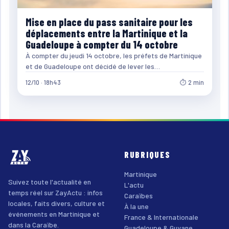
Mise en place du pass sanitaire pour les
déplacements entre la Martinique et la
Guadeloupe à compter du 14 octobre
À compter du jeudi 14 octobre, les préfets de Martinique
et de Guadeloupe ont décidé de lever les…
12/10 · 18h43
⏱ 2 min
RUBRIQUES
Martinique
Suivez toute l'actualité en
L'actu
temps réel sur ZayActu : infos
Caraïbes
locales, faits divers, culture et
À la une
événements en Martinique et
France & Internationale
dans la Caraïbe.
Guadeloupe & Guyane