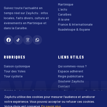
Martinique
Suivez toute l'actualité en
L'actu
temps réel sur ZayActu : infos
Caraïbes
locales, faits divers, culture et
À la une
événements en Martinique et
France & Internationale
dans la Caraïbe.
Guadeloupe & Guyane
RUBRIQUES
LIENS UTILES
Saison cyclonique
Qui sommes-nous ?
AYACT
Tour des Yoles
Espace adhérent
Tour cycliste
Régie publicitaire
Soutenir ZayActu
Contact
©2026 ZayActu.org. Tous droits réservés. · Site réalisé par
Enjoy Digital
Agency
ZayActu utilise des cookies pour mesurer l’audience et améliorer
↑
Mentions légales
Confidentialité
Cookies
CGU
Accessibilité
votre expérience. Vous pouvez accepter ou refuser ces cookies.
Votre choix est conservé.
En savoir plus