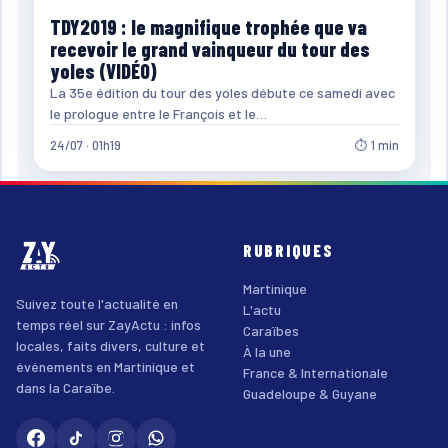
TDY2019 : le magnifique trophée que va
recevoir le grand vainqueur du tour des
yoles (VIDÉO)
La 35e édition du tour des yoles débute ce samedi avec
le prologue entre le François et le…
24/07 · 01h19
⏱ 1 min
RUBRIQUES
Martinique
Suivez toute l'actualité en
L'actu
temps réel sur ZayActu : infos
Caraïbes
locales, faits divers, culture et
À la une
événements en Martinique et
France & Internationale
dans la Caraïbe.
Guadeloupe & Guyane