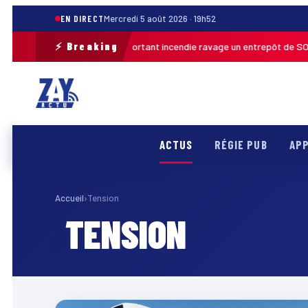
EN DIRECT
Mercredi 5 août 2026 · 19h52
⚡ Breaking
Un important incendie ravage un entrepôt de SODI
Hier · 11h06
INIQUE
ACTUS
RÉGIE PUB
APP
Accueil
›
Tension
TENSION