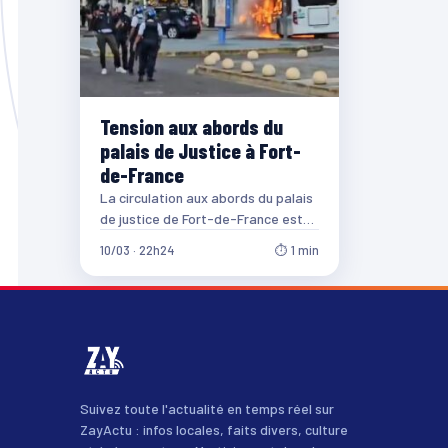
Tension aux abords du
palais de Justice à Fort-
de-France
La circulation aux abords du palais
de justice de Fort-de-France est
très compliquée, ce dimanche en
10/03 · 22h24
⏱ 1 min
fin d’après-midi…
Suivez toute l'actualité en temps réel sur
ZayActu : infos locales, faits divers, culture