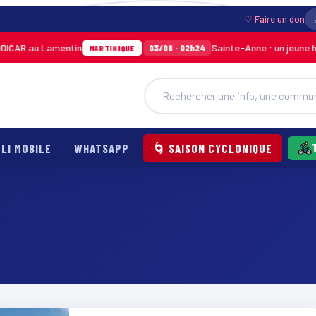
♡ Faire un don
CAR au Lamentin
Sainte-Anne : un jeune homm
03/08 · 02h24
MARTINIQUE
LI MOBILE
WHATSAPP
🌀 SAISON CYCLONIQUE