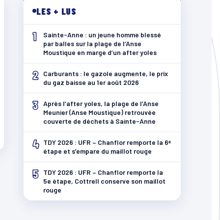
LES + LUS
1
Sainte-Anne : un jeune homme blessé
par balles sur la plage de l’Anse
Moustique en marge d’un after yoles
2
Carburants : le gazole augmente, le prix
du gaz baisse au 1er août 2026
3
Après l’after yoles, la plage de l’Anse
Meunier (Anse Moustique) retrouvée
couverte de déchets à Sainte-Anne
4
TDY 2026 : UFR – Chanflor remporte la 6ᵉ
étape et s’empare du maillot rouge
5
TDY 2026 : UFR – Chanflor remporte la
5e étape, Cottrell conserve son maillot
rouge