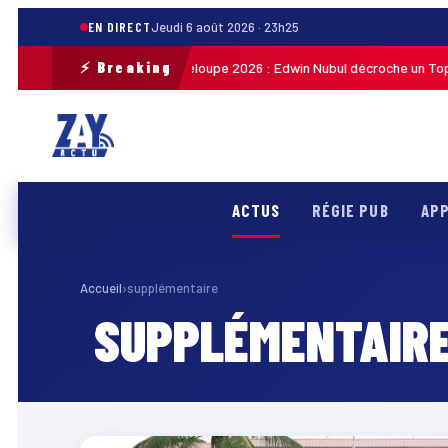
EN DIRECT
Jeudi 6 août 2026 · 23h25
⚡ Breaking
Tour cycliste de Guadeloupe 2026 : Edwin Nubul décroche un Top 10 
 21h27
ACTUS
RÉGIE PUB
APP
Accueil
›
supplémentaire
SUPPLÉMENTAIR