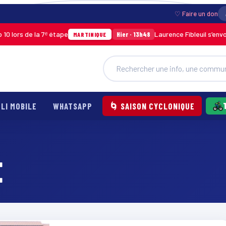
♡ Faire un don
lors de la 7ᵉ étape
Laurence Fibleuil s’envole
Hier · 13h48
MARTINIQUE
LI MOBILE
WHATSAPP
🌀 SAISON CYCLONIQUE
E