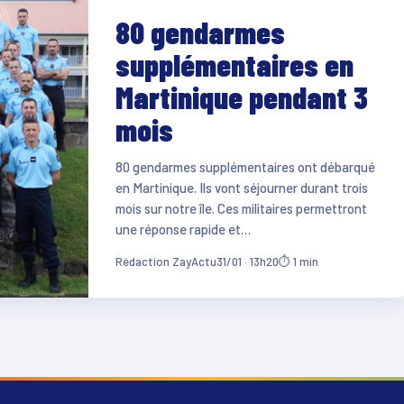
80 gendarmes
supplémentaires en
Martinique pendant 3
mois
80 gendarmes supplémentaires ont débarqué
en Martinique. Ils vont séjourner durant trois
mois sur notre île. Ces militaires permettront
une réponse rapide et…
Rédaction ZayActu
31/01 · 13h20
⏱ 1 min