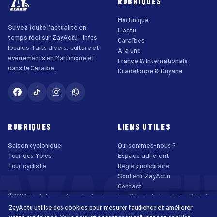
RUBRIQUES
Martinique
Suivez toute l'actualité en
L'actu
temps réel sur ZayActu : infos
Caraïbes
locales, faits divers, culture et
À la une
événements en Martinique et
France & Internationale
dans la Caraïbe.
Guadeloupe & Guyane
RUBRIQUES
LIENS UTILES
Saison cyclonique
Qui sommes-nous ?
AYACT
Tour des Yoles
Espace adhérent
Tour cycliste
Régie publicitaire
Soutenir ZayActu
Contact
©2026 ZayActu.org. Tous droits réservés. · Site réalisé par
Enjoy Digital
Agency
ZayActu utilise des cookies pour mesurer l’audience et améliorer
↑
Mentions légales
Confidentialité
Cookies
CGU
Accessibilité
votre expérience. Vous pouvez accepter ou refuser ces cookies.