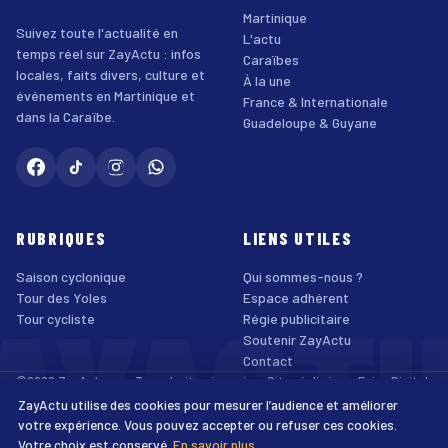
Martinique
Suivez toute l'actualité en
L'actu
temps réel sur ZayActu : infos
Caraïbes
locales, faits divers, culture et
À la une
événements en Martinique et
France & Internationale
dans la Caraïbe.
Guadeloupe & Guyane
RUBRIQUES
LIENS UTILES
Saison cyclonique
Qui sommes-nous ?
AYACT
Tour des Yoles
Espace adhérent
Tour cycliste
Régie publicitaire
Soutenir ZayActu
Contact
©2026 ZayActu.org. Tous droits réservés. · Site réalisé par
Enjoy Digital
Agency
ZayActu utilise des cookies pour mesurer l’audience et améliorer
↑
Mentions légales
Confidentialité
Cookies
CGU
Accessibilité
votre expérience. Vous pouvez accepter ou refuser ces cookies.
Votre choix est conservé.
En savoir plus