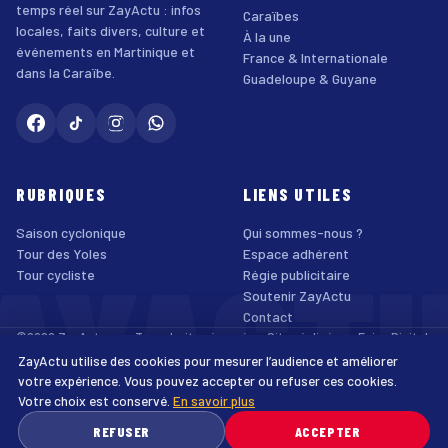
temps réel sur ZayActu : infos
Caraïbes
locales, faits divers, culture et
À la une
événements en Martinique et
France & Internationale
dans la Caraïbe.
Guadeloupe & Guyane
RUBRIQUES
LIENS UTILES
Saison cyclonique
Qui sommes-nous ?
AYACT
Tour des Yoles
Espace adhérent
Tour cycliste
Régie publicitaire
Soutenir ZayActu
Contact
©2026 ZayActu.org. Tous droits réservés. · Site réalisé par
Enjoy Digital
Agency
ZayActu utilise des cookies pour mesurer l’audience et améliorer
↑
Mentions légales
Confidentialité
Cookies
CGU
Accessibilité
votre expérience. Vous pouvez accepter ou refuser ces cookies.
Votre choix est conservé.
En savoir plus
♿
REFUSER
ACCEPTER