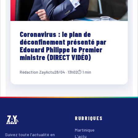
Coronavirus : le plan de
déconfinement présenté par
Edouard Philippe le Premier
ministre (DIRECT VIDÉO)
Rédaction ZayActu
28/04 · 13h02
⏱ 1 min
RUBRIQUES
Martinique
Suivez toute l'actualité en
L'actu