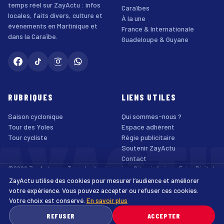
temps réel sur ZayActu : infos
Caraïbes
locales, faits divers, culture et
À la une
événements en Martinique et
France & Internationale
dans la Caraïbe.
Guadeloupe & Guyane
RUBRIQUES
LIENS UTILES
Saison cyclonique
Qui sommes-nous ?
AYACT
Tour des Yoles
Espace adhérent
Tour cycliste
Régie publicitaire
Soutenir ZayActu
Contact
©2026 ZayActu.org. Tous droits réservés. · Site réalisé par
Enjoy Digital
Agency
ZayActu utilise des cookies pour mesurer l’audience et améliorer
↑
Mentions légales
Confidentialité
Cookies
CGU
Accessibilité
votre expérience. Vous pouvez accepter ou refuser ces cookies.
Votre choix est conservé.
En savoir plus
♿
REFUSER
ACCEPTER