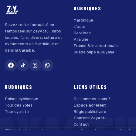
RUBRIQUES
Martinique
Suivez toute l'actualité en
L'actu
temps réel sur ZayActu : infos
Caraïbes
locales, faits divers, culture et
À la une
événements en Martinique et
France & Internationale
dans la Caraïbe.
Guadeloupe & Guyane
RUBRIQUES
LIENS UTILES
Saison cyclonique
Qui sommes-nous ?
AYACT
Tour des Yoles
Espace adhérent
Tour cycliste
Régie publicitaire
Soutenir ZayActu
Contact
©2026 ZayActu.org. Tous droits réservés. · Site réalisé par
Enjoy Digital
Agency