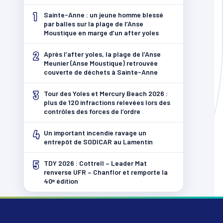
1
Sainte-Anne : un jeune homme blessé
par balles sur la plage de l’Anse
Moustique en marge d’un after yoles
2
Après l’after yoles, la plage de l’Anse
Meunier (Anse Moustique) retrouvée
couverte de déchets à Sainte-Anne
3
Tour des Yoles et Mercury Beach 2026 :
plus de 120 infractions relevées lors des
contrôles des forces de l’ordre
4
Un important incendie ravage un
entrepôt de SODICAR au Lamentin
5
TDY 2026 : Cottrell – Leader Mat
renverse UFR – Chanflor et remporte la
40ᵉ édition