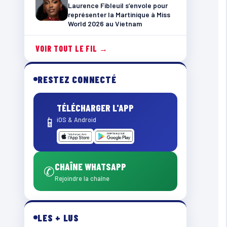
Laurence Fibleuil s’envole pour
représenter la Martinique à Miss
World 2026 au Vietnam
VOIR TOUT LE FIL →
RESTEZ CONNECTÉ
TÉLÉCHARGER L'APP
📱
iOS & Android
CHAÎNE WHATSAPP
✆
Rejoindre la chaîne
LES + LUS