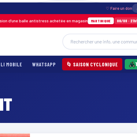
♡ Faire un don
d’une balle antistress achetée en magasin
In
06/08 · 21h54
MARTINIQUE
LI MOBILE
WHATSAPP
🌀 SAISON CYCLONIQUE
NT