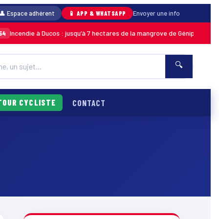
👤 Espace adhérent
📱 APP & WHATSAPP
Envoyer une info
cendie à Ducos : jusqu’à 7 hectares de la mangrove de Génipa détruits, le
🔍
TOUR CYCLISTE
CONTACT