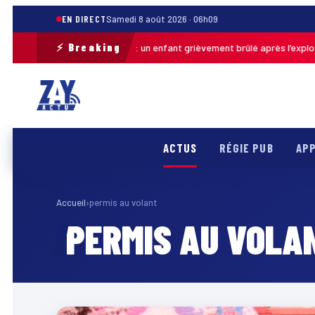
EN DIRECT
Samedi 8 août 2026 · 06h09
⚡ Breaking
Pas-de-Calais : un enfant grièvement brûlé après l’explosion 
er · 13h46
ACTUS
RÉGIE PUB
APP
Accueil
›
permis au volant
PERMIS AU VOLA