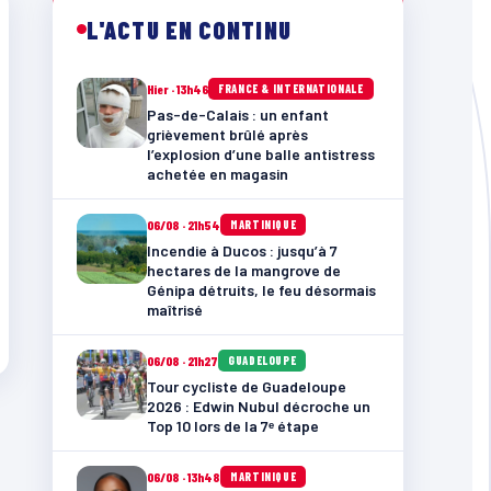
L'ACTU EN CONTINU
Hier · 13h46
FRANCE & INTERNATIONALE
Pas-de-Calais : un enfant
grièvement brûlé après
l’explosion d’une balle antistress
achetée en magasin
06/08 · 21h54
MARTINIQUE
Incendie à Ducos : jusqu’à 7
hectares de la mangrove de
Génipa détruits, le feu désormais
maîtrisé
06/08 · 21h27
GUADELOUPE
Tour cycliste de Guadeloupe
2026 : Edwin Nubul décroche un
Top 10 lors de la 7ᵉ étape
06/08 · 13h48
MARTINIQUE