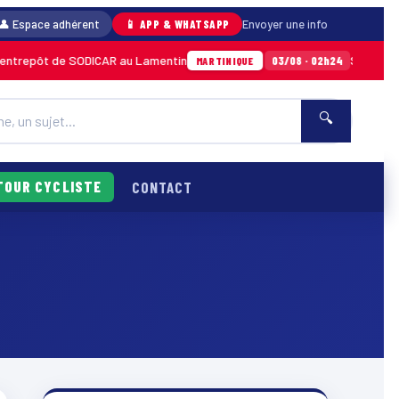
👤 Espace adhérent
📱 APP & WHATSAPP
Envoyer une info
trepôt de SODICAR au Lamentin
Sainte-Anne 
03/08 · 02h24
MARTINIQUE
🔍
TOUR CYCLISTE
CONTACT