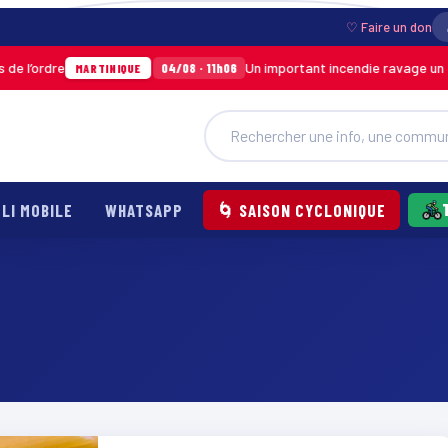
♡ Faire un don
 l’ordre
Un important incendie ravage un en
04/08 · 11h06
MARTINIQUE
LI MOBILE
WHATSAPP
🌀 SAISON CYCLONIQUE