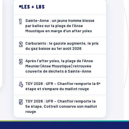
LES + LUS
1
Sainte-Anne : un jeune homme blessé
par balles sur la plage de l’Anse
Moustique en marge d’un after yoles
2
Carburants : le gazole augmente, le prix
du gaz baisse au 1er août 2026
3
Après l’after yoles, la plage de l’Anse
Meunier (Anse Moustique) retrouvée
couverte de déchets à Sainte-Anne
4
TDY 2026 : UFR – Chanflor remporte la 6ᵉ
étape et s’empare du maillot rouge
5
TDY 2026 : UFR – Chanflor remporte la
5e étape, Cottrell conserve son maillot
rouge