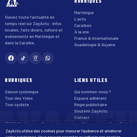
RUBRIQUES
Martinique
Suivez toute l'actualité en
L'actu
temps réel sur ZayActu : infos
Caraïbes
locales, faits divers, culture et
À la une
événements en Martinique et
France & Internationale
dans la Caraïbe.
Guadeloupe & Guyane
RUBRIQUES
LIENS UTILES
Saison cyclonique
Qui sommes-nous ?
AYACT
Tour des Yoles
Espace adhérent
Tour cycliste
Régie publicitaire
Soutenir ZayActu
Contact
©2026 ZayActu.org. Tous droits réservés. · Site réalisé par
Enjoy Digital
Agency
ZayActu utilise des cookies pour mesurer l’audience et améliorer
↑
Mentions légales
Confidentialité
Cookies
CGU
Accessibilité
votre expérience. Vous pouvez accepter ou refuser ces cookies.