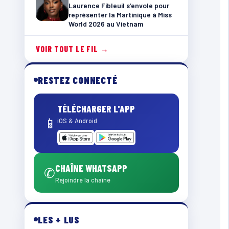
Laurence Fibleuil s’envole pour
représenter la Martinique à Miss
World 2026 au Vietnam
VOIR TOUT LE FIL →
RESTEZ CONNECTÉ
TÉLÉCHARGER L'APP
📱
iOS & Android
CHAÎNE WHATSAPP
✆
Rejoindre la chaîne
LES + LUS