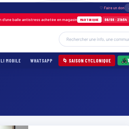
♡ Faire un don
ne balle antistress achetée en magasin
Incen
06/08 · 21h54
MARTINIQUE
LI MOBILE
WHATSAPP
🌀 SAISON CYCLONIQUE