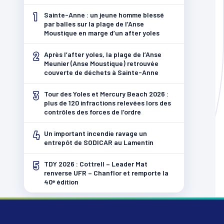
1
Sainte-Anne : un jeune homme blessé
par balles sur la plage de l’Anse
Moustique en marge d’un after yoles
2
Après l’after yoles, la plage de l’Anse
Meunier (Anse Moustique) retrouvée
couverte de déchets à Sainte-Anne
3
Tour des Yoles et Mercury Beach 2026 :
plus de 120 infractions relevées lors des
contrôles des forces de l’ordre
4
Un important incendie ravage un
entrepôt de SODICAR au Lamentin
5
TDY 2026 : Cottrell – Leader Mat
renverse UFR – Chanflor et remporte la
40ᵉ édition