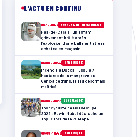
L'ACTU EN CONTINU
Hier · 13h46
FRANCE & INTERNATIONALE
Pas-de-Calais : un enfant
grièvement brûlé après
l’explosion d’une balle antistress
achetée en magasin
06/08 · 21h54
MARTINIQUE
Incendie à Ducos : jusqu’à 7
hectares de la mangrove de
Génipa détruits, le feu désormais
maîtrisé
06/08 · 21h27
GUADELOUPE
Tour cycliste de Guadeloupe
2026 : Edwin Nubul décroche un
Top 10 lors de la 7ᵉ étape
06/08 · 13h48
MARTINIQUE