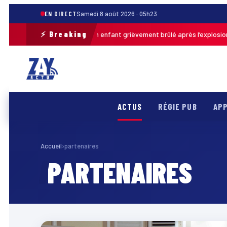
EN DIRECT
Samedi 8 août 2026 · 05h23
⚡ Breaking
Pas-de-Calais : un enfant grièvement brûlé après l’explosion d’u
 · 13h46
ACTUS
RÉGIE PUB
APP
Accueil
›
partenaires
PARTENAIRES