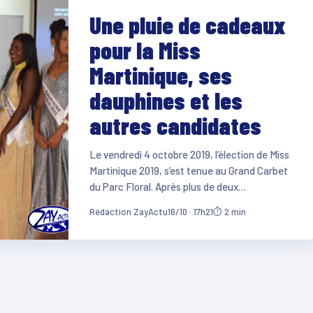
Une pluie de cadeaux
pour la Miss
Martinique, ses
dauphines et les
autres candidates
Le vendredi 4 octobre 2019, l’élection de Miss
Martinique 2019, s’est tenue au Grand Carbet
du Parc Floral. Après plus de deux…
Rédaction ZayActu
16/10 · 17h21
⏱ 2 min