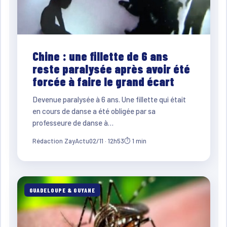
Chine : une fillette de 6 ans
reste paralysée après avoir été
forcée à faire le grand écart
Devenue paralysée à 6 ans. Une fillette qui était
en cours de danse a été obligée par sa
professeure de danse à…
Rédaction ZayActu
02/11 · 12h53
⏱ 1 min
GUADELOUPE & GUYANE