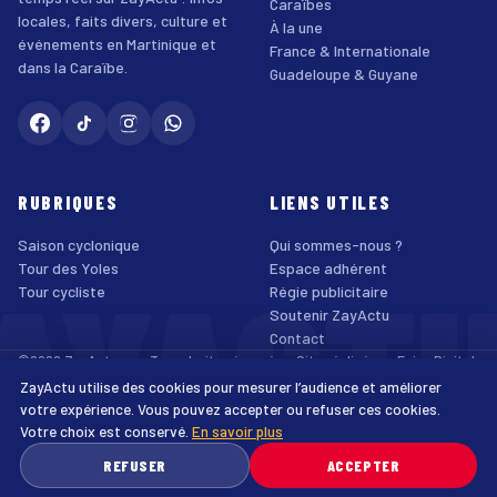
Caraïbes
locales, faits divers, culture et
À la une
événements en Martinique et
France & Internationale
dans la Caraïbe.
Guadeloupe & Guyane
RUBRIQUES
LIENS UTILES
Saison cyclonique
Qui sommes-nous ?
AYACT
Tour des Yoles
Espace adhérent
Tour cycliste
Régie publicitaire
Soutenir ZayActu
Contact
©2026 ZayActu.org. Tous droits réservés. · Site réalisé par
Enjoy Digital
Agency
ZayActu utilise des cookies pour mesurer l’audience et améliorer
↑
Mentions légales
Confidentialité
Cookies
CGU
Accessibilité
votre expérience. Vous pouvez accepter ou refuser ces cookies.
Votre choix est conservé.
En savoir plus
♿
REFUSER
ACCEPTER