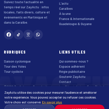
Suivez toute l'actualité en
L'actu
temps réel sur ZayActu : infos
Caraïbes
locales, faits divers, culture et
À la une
événements en Martinique et
France & Internationale
dans la Caraïbe.
Guadeloupe & Guyane
RUBRIQUES
LIENS UTILES
Saison cyclonique
Qui sommes-nous ?
AYACT
Tour des Yoles
Espace adhérent
Tour cycliste
Régie publicitaire
Soutenir ZayActu
Contact
©2026 ZayActu.org. Tous droits réservés. · Site réalisé par
Enjoy Digital
Agency
ZayActu utilise des cookies pour mesurer l’audience et améliorer
↑
Mentions légales
Confidentialité
Cookies
CGU
Accessibilité
votre expérience. Vous pouvez accepter ou refuser ces cookies.
Votre choix est conservé.
En savoir plus