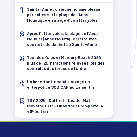
1
Sainte-Anne : un jeune homme blessé
par balles sur la plage de l’Anse
Moustique en marge d’un after yoles
2
Après l’after yoles, la plage de l’Anse
Meunier (Anse Moustique) retrouvée
couverte de déchets à Sainte-Anne
3
Tour des Yoles et Mercury Beach 2026 :
plus de 120 infractions relevées lors des
contrôles des forces de l’ordre
4
Un important incendie ravage un
entrepôt de SODICAR au Lamentin
5
TDY 2026 : Cottrell – Leader Mat
renverse UFR – Chanflor et remporte la
40ᵉ édition