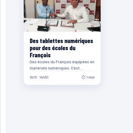
Des tablettes numériques
pour des écoles du
François
Des écoles du François équipées en
matériels numériques. C’est
l’objectif de l’opération
10/11 · 14h51
⏱ 1 min
d’équipement numérique baptisée
« Lékol Angel » lancée,…