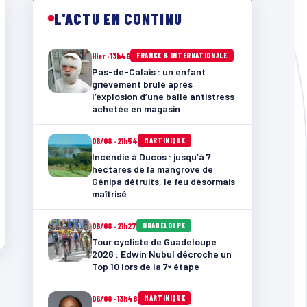
L'ACTU EN CONTINU
Hier · 13h46
FRANCE & INTERNATIONALE
Pas-de-Calais : un enfant
grièvement brûlé après
l’explosion d’une balle antistress
achetée en magasin
06/08 · 21h54
MARTINIQUE
Incendie à Ducos : jusqu’à 7
hectares de la mangrove de
Génipa détruits, le feu désormais
maîtrisé
06/08 · 21h27
GUADELOUPE
Tour cycliste de Guadeloupe
2026 : Edwin Nubul décroche un
Top 10 lors de la 7ᵉ étape
06/08 · 13h48
MARTINIQUE