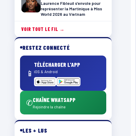
Laurence Fibleuil s’envole pour
représenter la Martinique à Miss
World 2026 au Vietnam
VOIR TOUT LE FIL →
RESTEZ CONNECTÉ
TÉLÉCHARGER L'APP
📱
iOS & Android
CHAÎNE WHATSAPP
✆
Rejoindre la chaîne
LES + LUS