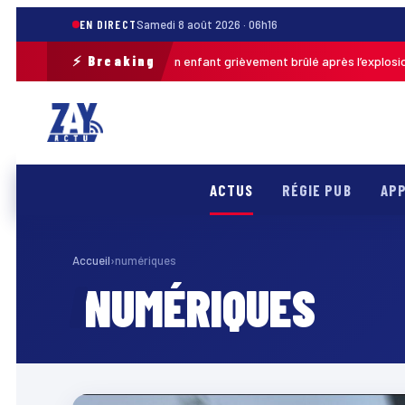
EN DIRECT
Samedi 8 août 2026 · 06h16
⚡ Breaking
Pas-de-Calais : un enfant grièvement brûlé après l’explosion d’
 · 13h46
ACTUS
RÉGIE PUB
APP
Accueil
›
numériques
NUMÉRIQUES