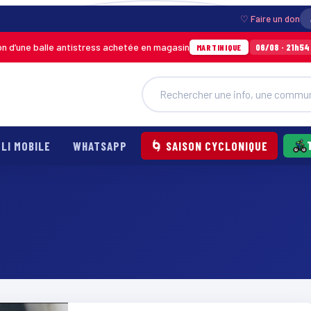
♡ Faire un don
une balle antistress achetée en magasin
Ince
06/08 · 21h54
MARTINIQUE
LI MOBILE
WHATSAPP
🌀 SAISON CYCLONIQUE