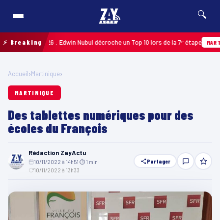
🔍
deloupe 2026 : Edwin Nubul décroche un Top 10 lors de la 7ᵉ étape
⚡ Breaking
MARTINIQU
Accueil
›
Martinique
›
MARTINIQUE
Des tablettes numériques pour des
écoles du François
Rédaction ZayActu
Partager
10/11/2022 à 14h51
·
⏱ 1 min
·
10/11/2022 à 13h33