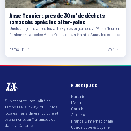
Anse Meunier : près de 30 m³ de déchets
ramassés après les after-yoles
Quelques jours après les after-yoles organisés à l'Anse Meunier,
également appelée Anse Moustique, à Sainte-Anne, les équipes
du…
05/08 · 14h14
⏱ 4 min
RUBRIQUES
Martinique
Suivez toute l'actualité en
L'actu
temps réel sur ZayActu : infos
Caraïbes
locales, faits divers, culture et
À la une
événements en Martinique et
France & Internationale
dans la Caraïbe.
Guadeloupe & Guyane