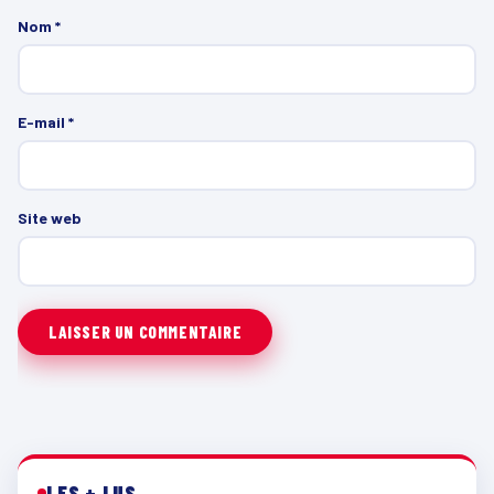
Nom
*
E-mail
*
Site web
LES + LUS