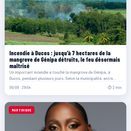
Incendie à Ducos : jusqu’à 7 hectares de la
mangrove de Génipa détruits, le feu désormais
maîtrisé
Un important incendie a touché la mangrove de Génipa, à
Ducos, pendant plusieurs jours. Selon la municipalité, entre…
06/08 · 21h54
⏱ 2 min
MARTINIQUE