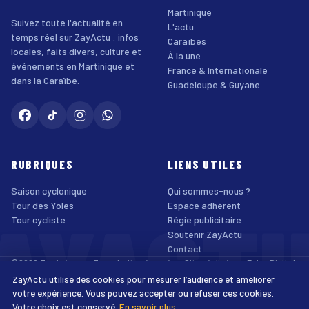
Martinique
Suivez toute l'actualité en
L'actu
temps réel sur ZayActu : infos
Caraïbes
locales, faits divers, culture et
À la une
événements en Martinique et
France & Internationale
dans la Caraïbe.
Guadeloupe & Guyane
RUBRIQUES
LIENS UTILES
Saison cyclonique
Qui sommes-nous ?
AYACT
Tour des Yoles
Espace adhérent
Tour cycliste
Régie publicitaire
Soutenir ZayActu
Contact
©2026 ZayActu.org. Tous droits réservés. · Site réalisé par
Enjoy Digital
Agency
ZayActu utilise des cookies pour mesurer l’audience et améliorer
↑
Mentions légales
Confidentialité
Cookies
CGU
Accessibilité
votre expérience. Vous pouvez accepter ou refuser ces cookies.
Votre choix est conservé.
En savoir plus