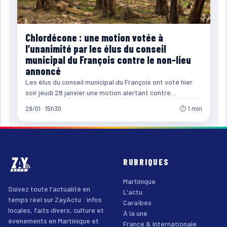
Chlordécone : une motion votée à
l’unanimité par les élus du conseil
municipal du François contre le non-lieu
annoncé
Les élus du conseil municipal du François ont voté hier
soir jeudi 28 janvier une motion alertant contre…
29/01 · 15h30
⏱ 1 min
RUBRIQUES
Martinique
Suivez toute l'actualité en
L'actu
temps réel sur ZayActu : infos
Caraïbes
locales, faits divers, culture et
À la une
événements en Martinique et
France & Internationale