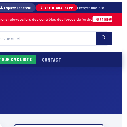
👤 Espace adhérent
📱 APP & WHATSAPP
Envoyer une info
s relevées lors des contrôles des forces de l’ordre
04/08 ·
MARTINIQUE
🔍
TOUR CYCLISTE
CONTACT