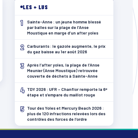
LES + LUS
1
Sainte-Anne : un jeune homme blessé
par balles sur la plage de l’Anse
Moustique en marge d’un after yoles
2
Carburants : le gazole augmente, le prix
du gaz baisse au 1er août 2026
3
Après l’after yoles, la plage de l’Anse
Meunier (Anse Moustique) retrouvée
couverte de déchets à Sainte-Anne
4
TDY 2026 : UFR – Chanflor remporte la 6ᵉ
étape et s’empare du maillot rouge
5
Tour des Yoles et Mercury Beach 2026 :
plus de 120 infractions relevées lors des
contrôles des forces de l’ordre