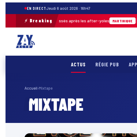
EN DIRECT
Jeudi 6 août 2026 · 16h47
⚡ Breaking
ès de 30 m³ de déchets ramassés après les after-yoles
04
MARTINIQUE
ACTUS
RÉGIE PUB
APP
Accueil
›
Mixtape
MIXTAPE