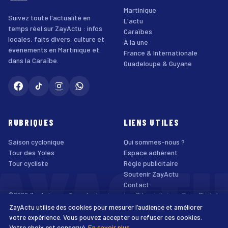
Martinique
Suivez toute l'actualité en
L'actu
temps réel sur ZayActu : infos
Caraïbes
locales, faits divers, culture et
À la une
événements en Martinique et
France & Internationale
dans la Caraïbe.
Guadeloupe & Guyane
RUBRIQUES
LIENS UTILES
Saison cyclonique
Qui sommes-nous ?
AYACT
Tour des Yoles
Espace adhérent
Tour cycliste
Régie publicitaire
Soutenir ZayActu
Contact
©2026 ZayActu.org. Tous droits réservés. · Site réalisé par
Enjoy Digital
Agency
ZayActu utilise des cookies pour mesurer l’audience et améliorer
↑
Mentions légales
Confidentialité
Cookies
CGU
Accessibilité
votre expérience. Vous pouvez accepter ou refuser ces cookies.
Votre choix est conservé.
En savoir plus