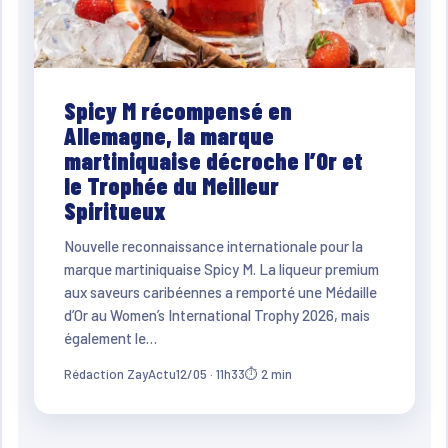
Spicy M récompensé en
Allemagne, la marque
martiniquaise décroche l’Or et
le Trophée du Meilleur
Spiritueux
Nouvelle reconnaissance internationale pour la
marque martiniquaise Spicy M. La liqueur premium
aux saveurs caribéennes a remporté une Médaille
d’Or au Women’s International Trophy 2026, mais
également le…
Rédaction ZayActu
12/05 · 11h33
⏱ 2 min