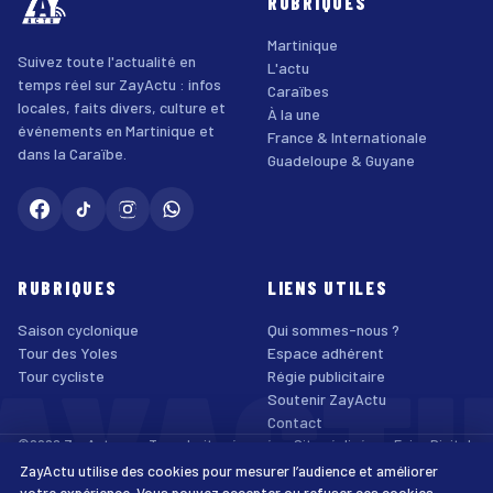
RUBRIQUES
Martinique
Suivez toute l'actualité en
L'actu
temps réel sur ZayActu : infos
Caraïbes
locales, faits divers, culture et
À la une
événements en Martinique et
France & Internationale
dans la Caraïbe.
Guadeloupe & Guyane
RUBRIQUES
LIENS UTILES
Saison cyclonique
Qui sommes-nous ?
AYACT
Tour des Yoles
Espace adhérent
Tour cycliste
Régie publicitaire
Soutenir ZayActu
Contact
©2026 ZayActu.org. Tous droits réservés. · Site réalisé par
Enjoy Digital
Agency
ZayActu utilise des cookies pour mesurer l’audience et améliorer
↑
Mentions légales
Confidentialité
Cookies
CGU
Accessibilité
votre expérience. Vous pouvez accepter ou refuser ces cookies.