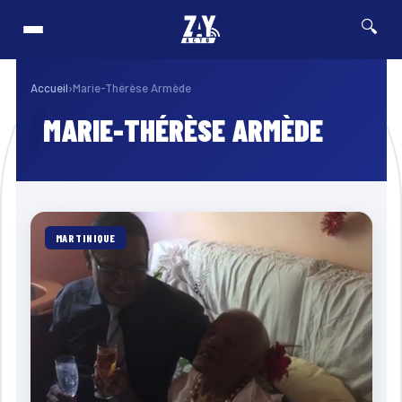
🔍
ation de terrain pour retrouver les derniers véhicules concernés
⚡ Breaking
FRANCE & 
Accueil
›
Marie-Thérèse Armède
MARIE-THÉRÈSE ARMÈDE
MARTINIQUE