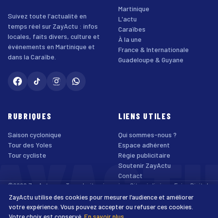
Martinique
Suivez toute l'actualité en
L'actu
temps réel sur ZayActu : infos
Caraïbes
locales, faits divers, culture et
À la une
événements en Martinique et
France & Internationale
dans la Caraïbe.
Guadeloupe & Guyane
RUBRIQUES
LIENS UTILES
Saison cyclonique
Qui sommes-nous ?
AYACT
Tour des Yoles
Espace adhérent
Tour cycliste
Régie publicitaire
Soutenir ZayActu
Contact
©2026 ZayActu.org. Tous droits réservés. · Site réalisé par
Enjoy Digital
Agency
ZayActu utilise des cookies pour mesurer l’audience et améliorer
↑
Mentions légales
Confidentialité
Cookies
CGU
Accessibilité
votre expérience. Vous pouvez accepter ou refuser ces cookies.
Votre choix est conservé.
En savoir plus