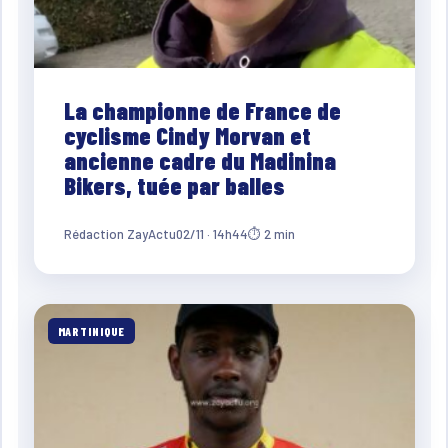
La championne de France de
cyclisme Cindy Morvan et
ancienne cadre du Madinina
Bikers, tuée par balles
Rédaction ZayActu
02/11 · 14h44
⏱ 2 min
MARTINIQUE