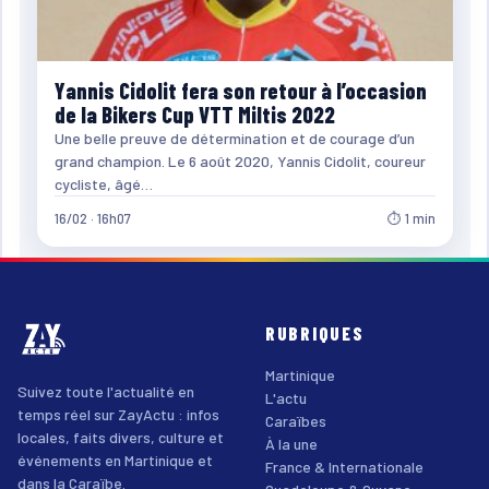
Yannis Cidolit fera son retour à l’occasion
de la Bikers Cup VTT Miltis 2022
Une belle preuve de détermination et de courage d’un
grand champion. Le 6 août 2020, Yannis Cidolit, coureur
cycliste, âgé…
16/02 · 16h07
⏱ 1 min
RUBRIQUES
Martinique
Suivez toute l'actualité en
L'actu
temps réel sur ZayActu : infos
Caraïbes
locales, faits divers, culture et
À la une
événements en Martinique et
France & Internationale
dans la Caraïbe.