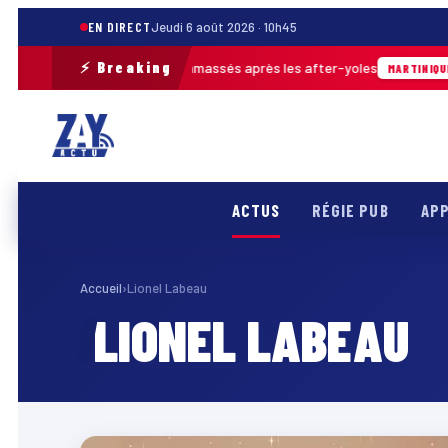
EN DIRECT
Jeudi 6 août 2026 · 10h45
⚡ Breaking
 près de 30 m³ de déchets ramassés après les after-yoles
MARTINIQUE
ACTUS
RÉGIE PUB
APP
Accueil
›
Lionel Labeau
LIONEL LABEAU