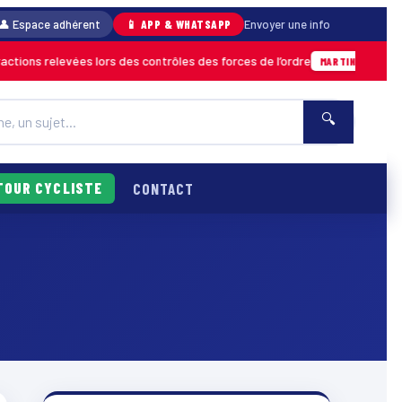
👤 Espace adhérent
📱 APP & WHATSAPP
Envoyer une info
ions relevées lors des contrôles des forces de l’ordre
04/0
MARTINIQUE
🔍
TOUR CYCLISTE
CONTACT