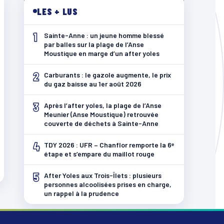
LES + LUS
1
Sainte-Anne : un jeune homme blessé
par balles sur la plage de l’Anse
Moustique en marge d’un after yoles
2
Carburants : le gazole augmente, le prix
du gaz baisse au 1er août 2026
3
Après l’after yoles, la plage de l’Anse
Meunier (Anse Moustique) retrouvée
couverte de déchets à Sainte-Anne
4
TDY 2026 : UFR – Chanflor remporte la 6ᵉ
étape et s’empare du maillot rouge
5
After Yoles aux Trois-Îlets : plusieurs
personnes alcoolisées prises en charge,
un rappel à la prudence