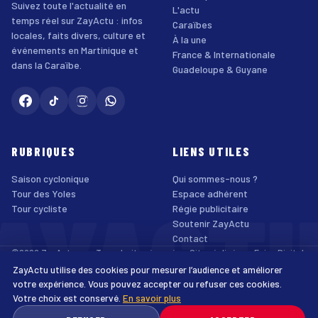
Suivez toute l'actualité en
L'actu
temps réel sur ZayActu : infos
Caraïbes
locales, faits divers, culture et
À la une
événements en Martinique et
France & Internationale
dans la Caraïbe.
Guadeloupe & Guyane
RUBRIQUES
LIENS UTILES
Saison cyclonique
Qui sommes-nous ?
AYACT
Tour des Yoles
Espace adhérent
Tour cycliste
Régie publicitaire
Soutenir ZayActu
Contact
©2026 ZayActu.org. Tous droits réservés. · Site réalisé par
Enjoy Digital
Agency
ZayActu utilise des cookies pour mesurer l’audience et améliorer
↑
Mentions légales
Confidentialité
Cookies
CGU
Accessibilité
votre expérience. Vous pouvez accepter ou refuser ces cookies.
Votre choix est conservé.
En savoir plus