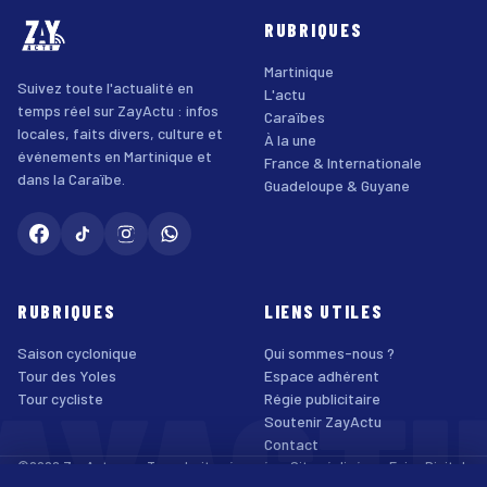
RUBRIQUES
Martinique
Suivez toute l'actualité en
L'actu
temps réel sur ZayActu : infos
Caraïbes
locales, faits divers, culture et
À la une
événements en Martinique et
France & Internationale
dans la Caraïbe.
Guadeloupe & Guyane
RUBRIQUES
LIENS UTILES
Saison cyclonique
Qui sommes-nous ?
AYACT
Tour des Yoles
Espace adhérent
Tour cycliste
Régie publicitaire
Soutenir ZayActu
Contact
©2026 ZayActu.org. Tous droits réservés. · Site réalisé par
Enjoy Digital
Agency