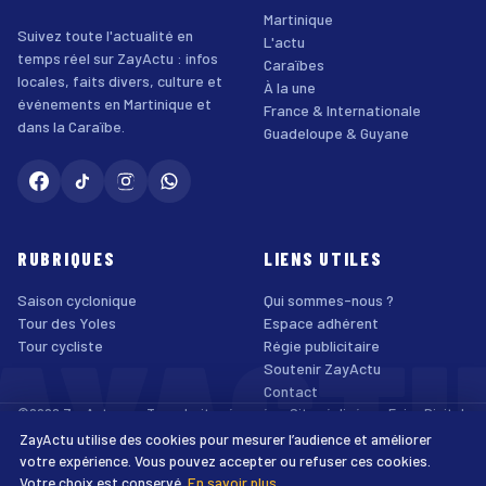
Martinique
Suivez toute l'actualité en
L'actu
temps réel sur ZayActu : infos
Caraïbes
locales, faits divers, culture et
À la une
événements en Martinique et
France & Internationale
dans la Caraïbe.
Guadeloupe & Guyane
RUBRIQUES
LIENS UTILES
Saison cyclonique
Qui sommes-nous ?
AYACT
Tour des Yoles
Espace adhérent
Tour cycliste
Régie publicitaire
Soutenir ZayActu
Contact
©2026 ZayActu.org. Tous droits réservés. · Site réalisé par
Enjoy Digital
Agency
ZayActu utilise des cookies pour mesurer l’audience et améliorer
↑
Mentions légales
Confidentialité
Cookies
CGU
Accessibilité
votre expérience. Vous pouvez accepter ou refuser ces cookies.
Votre choix est conservé.
En savoir plus