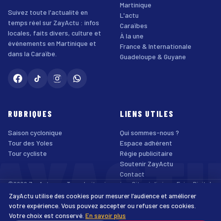
Martinique
Suivez toute l'actualité en
L'actu
temps réel sur ZayActu : infos
Caraïbes
locales, faits divers, culture et
À la une
événements en Martinique et
France & Internationale
dans la Caraïbe.
Guadeloupe & Guyane
RUBRIQUES
LIENS UTILES
Saison cyclonique
Qui sommes-nous ?
AYACT
Tour des Yoles
Espace adhérent
Tour cycliste
Régie publicitaire
Soutenir ZayActu
Contact
©2026 ZayActu.org. Tous droits réservés. · Site réalisé par
Enjoy Digital
Agency
ZayActu utilise des cookies pour mesurer l’audience et améliorer
↑
Mentions légales
Confidentialité
Cookies
CGU
Accessibilité
votre expérience. Vous pouvez accepter ou refuser ces cookies.
Votre choix est conservé.
En savoir plus