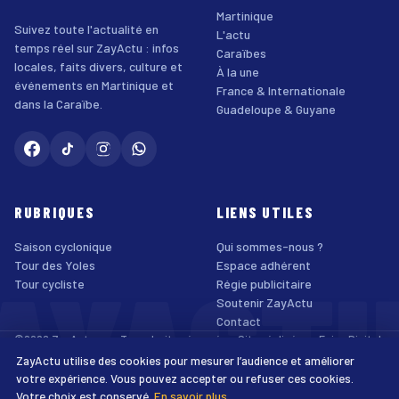
Martinique
Suivez toute l'actualité en
L'actu
temps réel sur ZayActu : infos
Caraïbes
locales, faits divers, culture et
À la une
événements en Martinique et
France & Internationale
dans la Caraïbe.
Guadeloupe & Guyane
RUBRIQUES
LIENS UTILES
Saison cyclonique
Qui sommes-nous ?
AYACT
Tour des Yoles
Espace adhérent
Tour cycliste
Régie publicitaire
Soutenir ZayActu
Contact
©2026 ZayActu.org. Tous droits réservés. · Site réalisé par
Enjoy Digital
Agency
ZayActu utilise des cookies pour mesurer l’audience et améliorer
↑
Mentions légales
Confidentialité
Cookies
CGU
Accessibilité
votre expérience. Vous pouvez accepter ou refuser ces cookies.
Votre choix est conservé.
En savoir plus