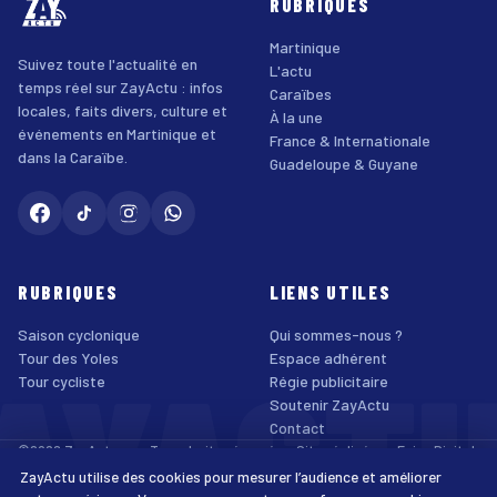
RUBRIQUES
Martinique
Suivez toute l'actualité en
L'actu
temps réel sur ZayActu : infos
Caraïbes
locales, faits divers, culture et
À la une
événements en Martinique et
France & Internationale
dans la Caraïbe.
Guadeloupe & Guyane
RUBRIQUES
LIENS UTILES
Saison cyclonique
Qui sommes-nous ?
AYACT
Tour des Yoles
Espace adhérent
Tour cycliste
Régie publicitaire
Soutenir ZayActu
Contact
©2026 ZayActu.org. Tous droits réservés. · Site réalisé par
Enjoy Digital
Agency
ZayActu utilise des cookies pour mesurer l’audience et améliorer
↑
Mentions légales
Confidentialité
Cookies
CGU
Accessibilité