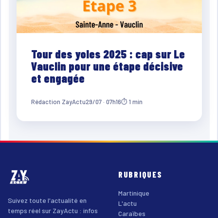
Tour des yoles 2025 : cap sur Le
Vauclin pour une étape décisive
et engagée
Rédaction ZayActu
29/07 · 07h16
⏱ 1 min
RUBRIQUES
Martinique
Suivez toute l'actualité en
L'actu
temps réel sur ZayActu : infos
Caraïbes