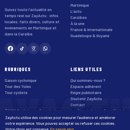
Martinique
Suivez toute l'actualité en
L'actu
temps réel sur ZayActu : infos
Caraïbes
locales, faits divers, culture et
À la une
événements en Martinique et
France & Internationale
dans la Caraïbe.
Guadeloupe & Guyane
RUBRIQUES
LIENS UTILES
Saison cyclonique
Qui sommes-nous ?
AYACT
Tour des Yoles
Espace adhérent
Tour cycliste
Régie publicitaire
Soutenir ZayActu
Contact
©2026 ZayActu.org. Tous droits réservés. · Site réalisé par
Enjoy Digital
Agency
ZayActu utilise des cookies pour mesurer l’audience et améliorer
↑
Mentions légales
Confidentialité
Cookies
CGU
Accessibilité
votre expérience. Vous pouvez accepter ou refuser ces cookies.
Votre choix est conservé.
En savoir plus