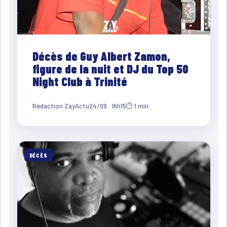
Décès de Guy Albert Zamon,
figure de la nuit et DJ du Top 50
Night Club à Trinité
Rédaction ZayActu
24/09 · 16h15
⏱ 1 min
DÉCÈS