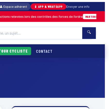
👤 Espace adhérent
📱 APP & WHATSAPP
Envoyer une info
ons relevées lors des contrôles des forces de l’ordre
04/08
MARTINIQUE
🔍
TOUR CYCLISTE
CONTACT