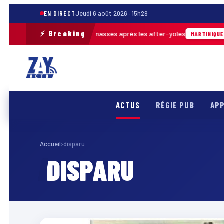
EN DIRECT
Jeudi 6 août 2026 · 15h29
⚡ Breaking
 près de 30 m³ de déchets ramassés après les after-yoles
MARTINIQUE
ACTUS
RÉGIE PUB
APP
Accueil
›
disparu
DISPARU