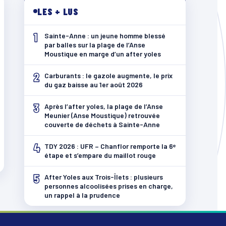
LES + LUS
1
Sainte-Anne : un jeune homme blessé
par balles sur la plage de l’Anse
Moustique en marge d’un after yoles
2
Carburants : le gazole augmente, le prix
du gaz baisse au 1er août 2026
3
Après l’after yoles, la plage de l’Anse
Meunier (Anse Moustique) retrouvée
couverte de déchets à Sainte-Anne
4
TDY 2026 : UFR – Chanflor remporte la 6ᵉ
étape et s’empare du maillot rouge
5
After Yoles aux Trois-Îlets : plusieurs
personnes alcoolisées prises en charge,
un rappel à la prudence