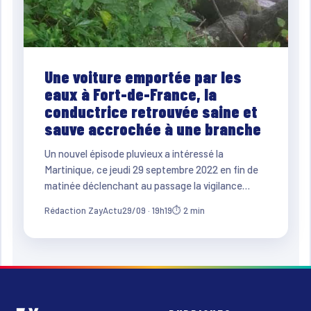
Une voiture emportée par les
eaux à Fort-de-France, la
conductrice retrouvée saine et
sauve accrochée à une branche
Un nouvel épisode pluvieux a intéressé la
Martinique, ce jeudi 29 septembre 2022 en fin de
matinée déclenchant au passage la vigilance…
Rédaction ZayActu
29/09 · 19h19
⏱ 2 min