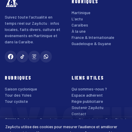
RUBRIQUES
Martinique
Suivez toute l'actualité en
L'actu
temps réel sur ZayActu : infos
Caraïbes
locales, faits divers, culture et
À la une
événements en Martinique et
France & Internationale
dans la Caraïbe.
Guadeloupe & Guyane
RUBRIQUES
LIENS UTILES
Saison cyclonique
Qui sommes-nous ?
AYACT
Tour des Yoles
Espace adhérent
Tour cycliste
Régie publicitaire
Soutenir ZayActu
Contact
©2026 ZayActu.org. Tous droits réservés. · Site réalisé par
Enjoy Digital
Agency
ZayActu utilise des cookies pour mesurer l’audience et améliorer
↑
Mentions légales
Confidentialité
Cookies
CGU
Accessibilité