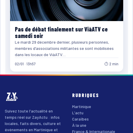
Pas de débat finalement sur ViàATV ce
samedi soir
Le mardi 29 décembre dernier, plusieurs personnes,
membres d’associations militantes se sont mobilisées
dans les locaux de ViàATV…
02/01 · 13h57
⏱ 2 min
RUBRIQUES
Martinique
Suivez toute l'actualité en
L'actu
temps réel sur ZayActu : infos
Caraïbes
locales, faits divers, culture et
À la une
événements en Martinique et
France & Internationale