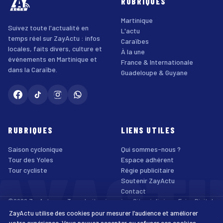
RUBRIQUES
Martinique
Suivez toute l'actualité en
L'actu
temps réel sur ZayActu : infos
Caraïbes
locales, faits divers, culture et
À la une
événements en Martinique et
France & Internationale
dans la Caraïbe.
Guadeloupe & Guyane
RUBRIQUES
LIENS UTILES
Saison cyclonique
Qui sommes-nous ?
AYACT
Tour des Yoles
Espace adhérent
Tour cycliste
Régie publicitaire
Soutenir ZayActu
Contact
©2026 ZayActu.org. Tous droits réservés. · Site réalisé par
Enjoy Digital
Agency
ZayActu utilise des cookies pour mesurer l’audience et améliorer
↑
Mentions légales
Confidentialité
Cookies
CGU
Accessibilité
votre expérience. Vous pouvez accepter ou refuser ces cookies.