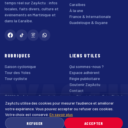
temps réel sur ZayActu : infos
Caraïbes
locales, faits divers, culture et
À la une
événements en Martinique et
France & Internationale
dans la Caraïbe.
Guadeloupe & Guyane
RUBRIQUES
LIENS UTILES
Saison cyclonique
Qui sommes-nous ?
AYACT
Tour des Yoles
Espace adhérent
Tour cycliste
Régie publicitaire
Soutenir ZayActu
Contact
©2026 ZayActu.org. Tous droits réservés. · Site réalisé par
Enjoy Digital
Agency
ZayActu utilise des cookies pour mesurer l’audience et améliorer
↑
Mentions légales
Confidentialité
Cookies
CGU
Accessibilité
votre expérience. Vous pouvez accepter ou refuser ces cookies.
Votre choix est conservé.
En savoir plus
♿
REFUSER
ACCEPTER