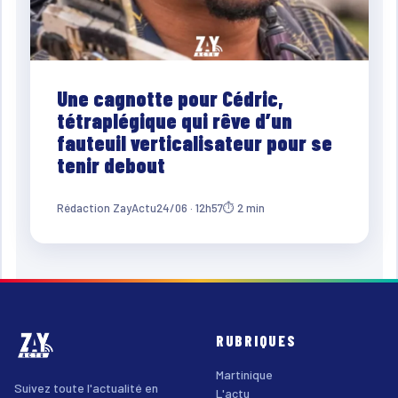
Une cagnotte pour Cédric,
tétraplégique qui rêve d’un
fauteuil verticalisateur pour se
tenir debout
Rédaction ZayActu
24/06 · 12h57
⏱ 2 min
RUBRIQUES
Martinique
Suivez toute l'actualité en
L'actu