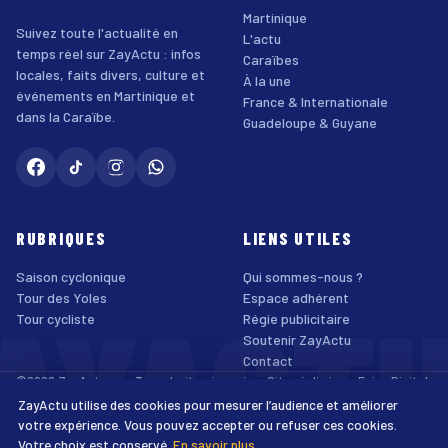
Martinique
Suivez toute l'actualité en
L'actu
temps réel sur ZayActu : infos
Caraïbes
locales, faits divers, culture et
À la une
événements en Martinique et
France & Internationale
dans la Caraïbe.
Guadeloupe & Guyane
RUBRIQUES
LIENS UTILES
Saison cyclonique
Qui sommes-nous ?
AYACT
Tour des Yoles
Espace adhérent
Tour cycliste
Régie publicitaire
Soutenir ZayActu
Contact
©2026 ZayActu.org. Tous droits réservés. · Site réalisé par
Enjoy Digital
Agency
ZayActu utilise des cookies pour mesurer l’audience et améliorer
↑
Mentions légales
Confidentialité
Cookies
CGU
Accessibilité
votre expérience. Vous pouvez accepter ou refuser ces cookies.
Votre choix est conservé.
En savoir plus